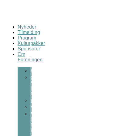
Nyheder
Tilmelding
Program
Kulturpakker
Sponsorer
Om
Foreningen
Kontakt
Om
Sct
Michaels
Nat
Bestyrelsen
Vedtægter
Sct
Michaels
Nats
Kulturpris