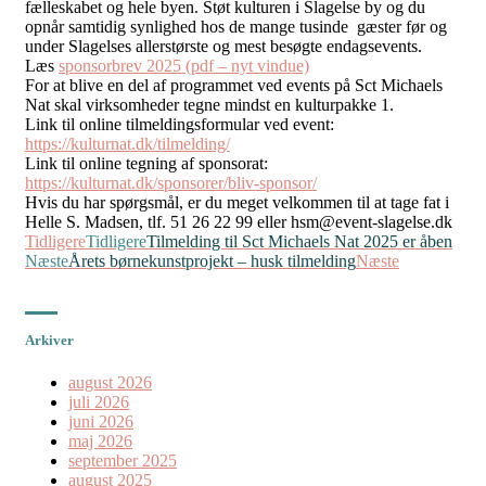
fælleskabet og hele byen. Støt kulturen i Slagelse by og du
opnår samtidig synlighed hos de mange tusinde gæster før og
under Slagelses allerstørste og mest besøgte endagsevents.
Læs
sponsorbrev 2025 (pdf – nyt vindue)
For at blive en del af programmet ved events på Sct Michaels
Nat skal virksomheder tegne mindst en kulturpakke 1.
Link til online tilmeldingsformular ved event:
https://kulturnat.dk/tilmelding/
Link til online tegning af sponsorat:
https://kulturnat.dk/sponsorer/bliv-sponsor/
Hvis du har spørgsmål, er du meget velkommen til at tage fat i
Helle S. Madsen, tlf. 51 26 22 99 eller hsm@event-slagelse.dk
Tidligere
Tidligere
Tilmelding til Sct Michaels Nat 2025 er åben
Næste
Årets børnekunstprojekt – husk tilmelding
Næste
Arkiver
august 2026
juli 2026
juni 2026
maj 2026
september 2025
august 2025