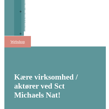
Nats
Kulturpris
Kulturstøtte
Fra
Sct
Michaels
Nat
Skolekunstprojekter
Webshop
Kære virksomhed /
aktører ved Sct
Michaels Nat!