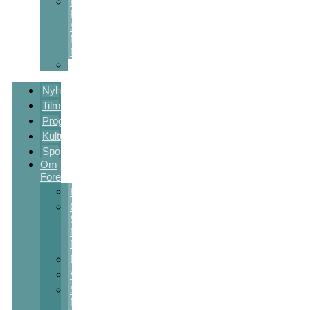
Kulturstøtte
Fra
Sct
Michaels
Nat
Skolekunstprojekter
Nyheder
Tilmelding
Program
Kulturpakker
Sponsorer
Om
Foreningen
Kontakt
Om
Sct
Michaels
Nat
Bestyrelsen
Vedtægter
Sct
Michaels