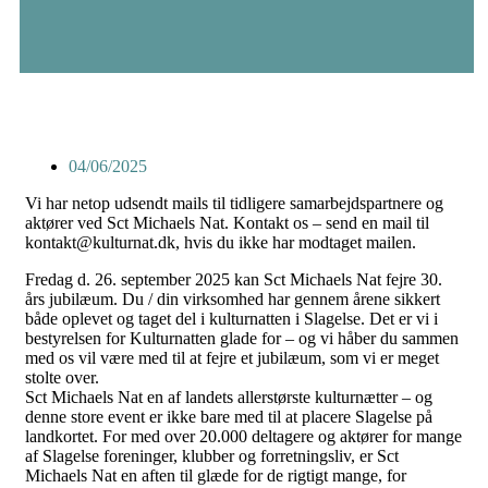
04/06/2025
Vi har netop udsendt mails til tidligere samarbejdspartnere og
aktører ved Sct Michaels Nat. Kontakt os – send en mail til
kontakt@kulturnat.dk, hvis du ikke har modtaget mailen.
Fredag d. 26. september 2025 kan Sct Michaels Nat fejre 30.
års jubilæum. Du / din virksomhed har gennem årene sikkert
både oplevet og taget del i kulturnatten i Slagelse. Det er vi i
bestyrelsen for Kulturnatten glade for – og vi håber du sammen
med os vil være med til at fejre et jubilæum, som vi er meget
stolte over.
Sct Michaels Nat en af landets allerstørste kulturnætter – og
denne store event er ikke bare med til at placere Slagelse på
landkortet. For med over 20.000 deltagere og aktører for mange
af Slagelse foreninger, klubber og forretningsliv, er Sct
Michaels Nat en aften til glæde for de rigtigt mange, for