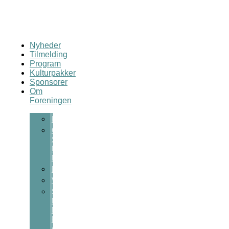
Nyheder
Tilmelding
Program
Kulturpakker
Sponsorer
Om
Foreningen
Kontakt
Om
Sct
Michaels
Nat
Bestyrelsen
Vedtægter
Sct
Michaels
Nats
Kulturpris