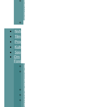
Kulturstøtte
Fra
Sct
Michaels
Nat
Skolekunstprojekter
Nyheder
Tilmelding
Program
Kulturpakker
Sponsorer
Om
Foreningen
Kontakt
Om
Sct
Michaels
Nat
Bestyrelsen
Vedtægter
Sct
Michaels