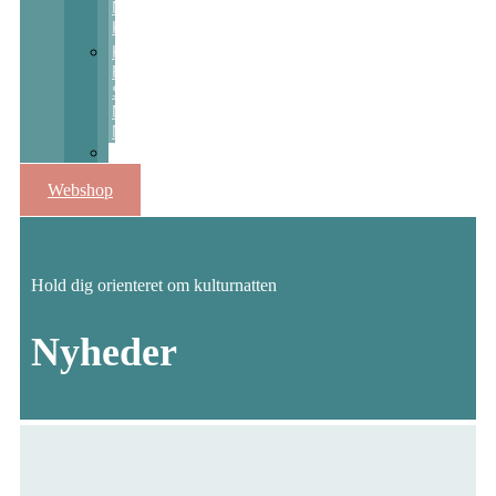
Nats
Kulturpris
Kulturstøtte
Fra
Sct
Michaels
Nat
Skolekunstprojekter
Webshop
Hold dig orienteret om kulturnatten
Nyheder