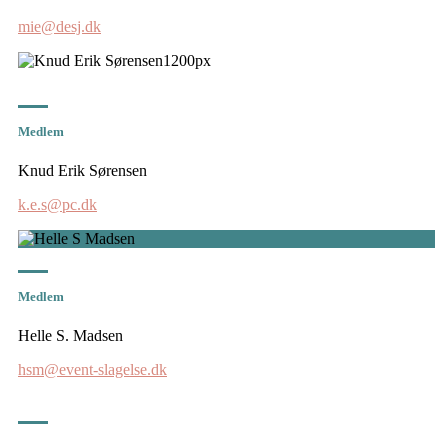
mie@desj.dk
Medlem
Knud Erik Sørensen
k.e.s@pc.dk
Medlem
Helle S. Madsen
hsm@event-slagelse.dk