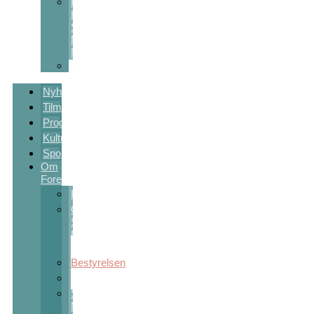
Kulturstøtte
Fra
Sct
Michaels
Nat
Skolekunstprojekter
Nyheder
Tilmelding
Program
Kulturpakker
Sponsorer
Om
Foreningen
Kontakt
Om
Sct
Michaels
Nat
Bestyrelsen
Vedtægter
Sct
Michaels