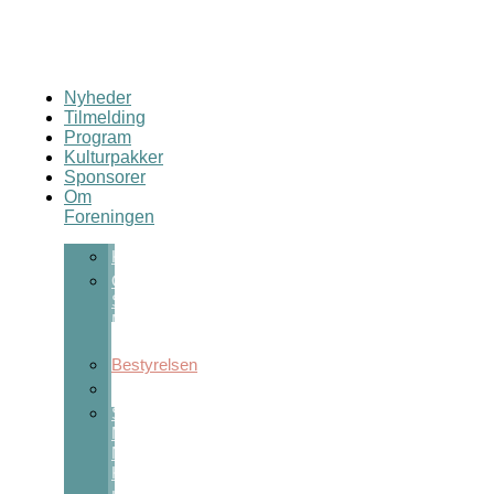
Nyheder
Tilmelding
Program
Kulturpakker
Sponsorer
Om
Foreningen
Kontakt
Om
Sct
Michaels
Nat
Bestyrelsen
Vedtægter
Sct
Michaels
Nats
Kulturpris