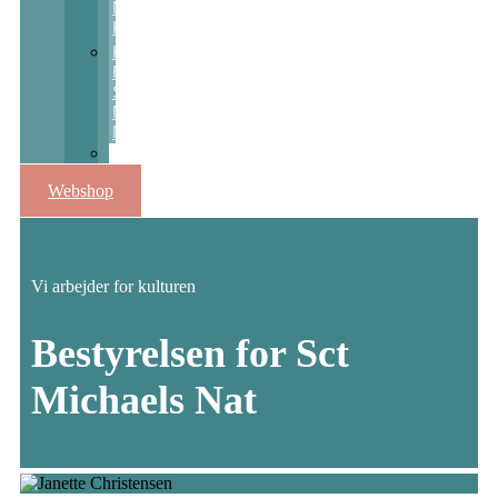
Nats
Kulturpris
Kulturstøtte
Fra
Sct
Michaels
Nat
Skolekunstprojekter
Webshop
Vi arbejder for kulturen
Bestyrelsen for Sct
Michaels Nat