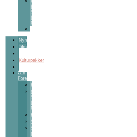
Kulturstøtte
Fra
Sct
Michaels
Nat
Skolekunstprojekter
Nyheder
Tilmelding
Program
Kulturpakker
Sponsorer
Om
Foreningen
Kontakt
Om
Sct
Michaels
Nat
Bestyrelsen
Vedtægter
Sct
Michaels