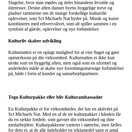
Slagelse, hvor man mødes og deler hinandens livsstile og
interesser. Denne aften danner byens hyggelige torve og
pladser rammerne om de mange forskellige kulturelle
oplevelser, som Sct Michaels Nat byder på. Musik og kunst
kombineres med erhvervslivet, som alt spiller sammen i en
symfoni af glæde, oplevelser og nye forbindelser.
Kulturliv skaber udvikling
Kulturnatten er en oplagt mulighed for at vise flaget og gøre
opmærksom på din virksomhed. Kulturnatten er ikke kun
tænkt som en hyggelig aften, men også som en uformel og
anderledes måde at skabe nye forretningsmæssige forbindelser
på, både i form af kunder og samarbejdspartnere.
Tegn Kulturpakke eller bliv Kulturambassadør
En Kulturpakke er for virksomheder, der har en aktivitet på
Sct Michaels Nat. Med en af de tre kulturpakker i hånden får
du en række fordele, som gavner din virksomhed og dine
medarbejdere. Kulturpakkerne varierer i størrelse, men fælles
for dem er, at de alle indeholder en reklamedel samt et antal