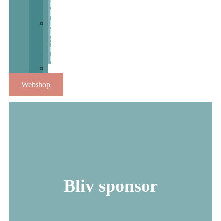
Nats
Kulturpris
Kulturstøtte
Fra
Sct
Michaels
Nat
Skolekunstprojekter
Webshop
Bliv sponsor