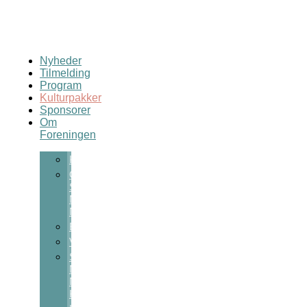
Nyheder
Tilmelding
Program
Kulturpakker
Sponsorer
Om
Foreningen
Kontakt
Om
Sct
Michaels
Nat
Bestyrelsen
Vedtægter
Sct
Michaels
Nats
Kulturpris