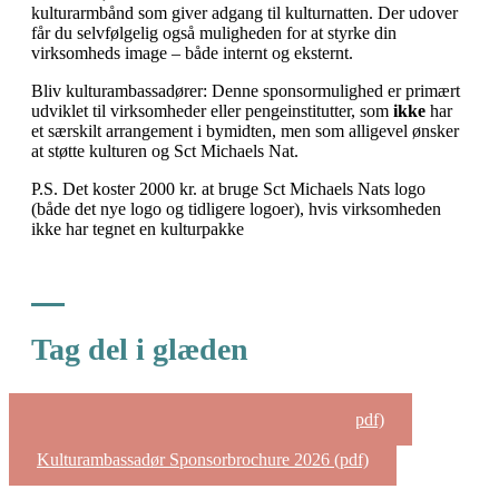
kulturarmbånd som giver adgang til kulturnatten. Der udover
får du selvfølgelig også muligheden for at styrke din
virksomheds image – både internt og eksternt.
Bliv kulturambassadører: Denne sponsormulighed er primært
udviklet til virksomheder eller pengeinstitutter, som
ikke
har
et særskilt arrangement i bymidten, men som alligevel ønsker
at støtte kulturen og Sct Michaels Nat.
P.S. Det koster 2000 kr. at bruge Sct Michaels Nats logo
(både det nye logo og tidligere logoer), hvis virksomheden
ikke har tegnet en kulturpakke
Tag del i glæden
Kære Aktør og virksomhed Følgebrev 2026 (pdf)
Kulturpakke Sponsorbrochure 2026 (pdf)
Kulturambassadør Sponsorbrochure 2026 (pdf)