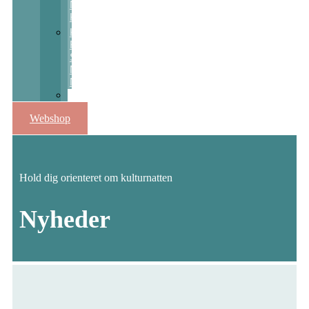
Nats
Kulturpris
Kulturstøtte
Fra
Sct
Michaels
Nat
Skolekunstprojekter
Webshop
Hold dig orienteret om kulturnatten
Nyheder