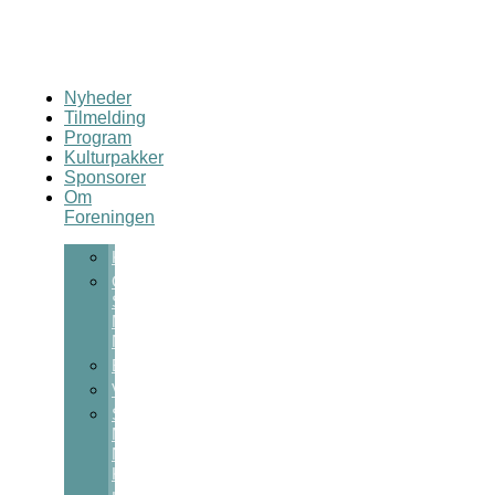
Nyheder
Tilmelding
Program
Kulturpakker
Sponsorer
Om
Foreningen
Kontakt
Om
Sct
Michaels
Nat
Bestyrelsen
Vedtægter
Sct
Michaels
Nats
Kulturpris