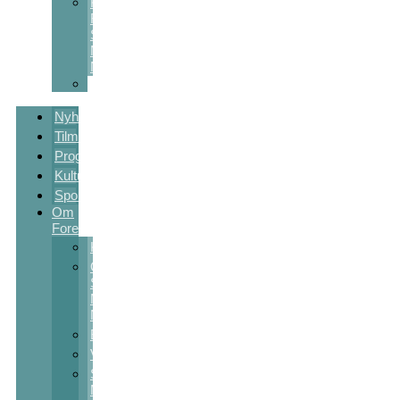
Kulturstøtte
Fra
Sct
Michaels
Nat
Skolekunstprojekter
Nyheder
Tilmelding
Program
Kulturpakker
Sponsorer
Om
Foreningen
Kontakt
Om
Sct
Michaels
Nat
Bestyrelsen
Vedtægter
Sct
Michaels