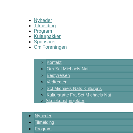
Nyheder
Tilmelding
Program
Kulturpakker
Sponsorer
Om Foreningen
Kontakt
Om Sct Michaels Nat
Bestyrelsen
Vedtægter
Sct Michaels Nats Kulturpris
Kulturstøtte Fra Sct Michaels Nat
Skolekunstprojekter
Nyheder
Tilmelding
Program