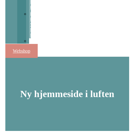
Nats
Kulturpris
Kulturstøtte
Fra
Sct
Michaels
Nat
Skolekunstprojekter
Webshop
Ny hjemmeside i luften