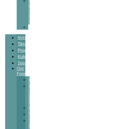
Kulturstøtte
Fra
Sct
Michaels
Nat
Skolekunstprojekter
Nyheder
Tilmelding
Program
Kulturpakker
Sponsorer
Om
Foreningen
Kontakt
Om
Sct
Michaels
Nat
Bestyrelsen
Vedtægter
Sct
Michaels