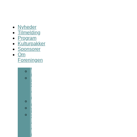
Nyheder
Tilmelding
Program
Kulturpakker
Sponsorer
Om
Foreningen
Kontakt
Om
Sct
Michaels
Nat
Bestyrelsen
Vedtægter
Sct
Michaels
Nats
Kulturpris