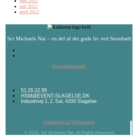
juni 2022
maj 2022
april 2022
Sct Michaels Nat – en del af det gode liv ved Storebælt
Persondatapolitik
51 26 22 99
HSM@EVENT-SLAGELSE.DK
Industrivej 1, 2. Sal, 4200 Slagelse
Udarbejdet af WEBessens
© 2026, Sct Michaels Nat. All Rights Reserved