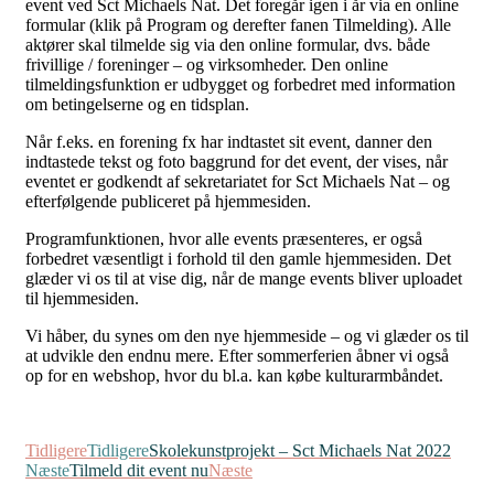
event ved Sct Michaels Nat. Det foregår igen i år via en online
formular (klik på Program og derefter fanen Tilmelding). Alle
aktører skal tilmelde sig via den online formular, dvs. både
frivillige / foreninger – og virksomheder. Den online
tilmeldingsfunktion er udbygget og forbedret med information
om betingelserne og en tidsplan.
Når f.eks. en forening fx har indtastet sit event, danner den
indtastede tekst og foto baggrund for det event, der vises, når
eventet er godkendt af sekretariatet for Sct Michaels Nat – og
efterfølgende publiceret på hjemmesiden.
Programfunktionen, hvor alle events præsenteres, er også
forbedret væsentligt i forhold til den gamle hjemmesiden. Det
glæder vi os til at vise dig, når de mange events bliver uploadet
til hjemmesiden.
Vi håber, du synes om den nye hjemmeside – og vi glæder os til
at udvikle den endnu mere. Efter sommerferien åbner vi også
op for en webshop, hvor du bl.a. kan købe kulturarmbåndet.
Tidligere
Tidligere
Skolekunstprojekt – Sct Michaels Nat 2022
Næste
Tilmeld dit event nu
Næste