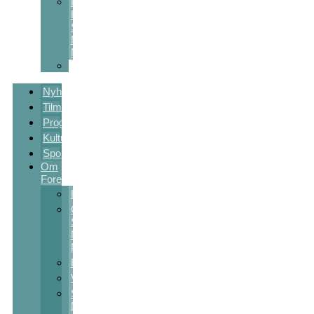
Kulturstøtte
Fra
Sct
Michaels
Nat
Skolekunstprojekter
Nyheder
Tilmelding
Program
Kulturpakker
Sponsorer
Om
Foreningen
Kontakt
Om
Sct
Michaels
Nat
Bestyrelsen
Vedtægter
Sct
Michaels