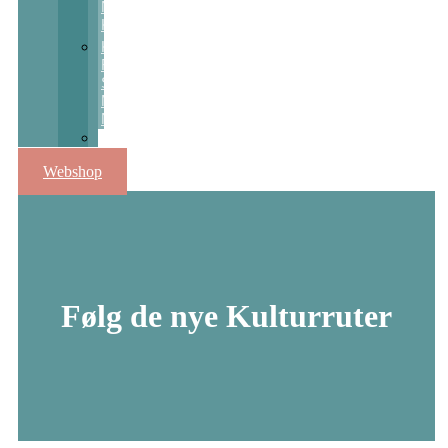
Nats
Kulturpris
Kulturstøtte
Fra
Sct
Michaels
Nat
Skolekunstprojekter
Webshop
Følg de nye Kulturruter