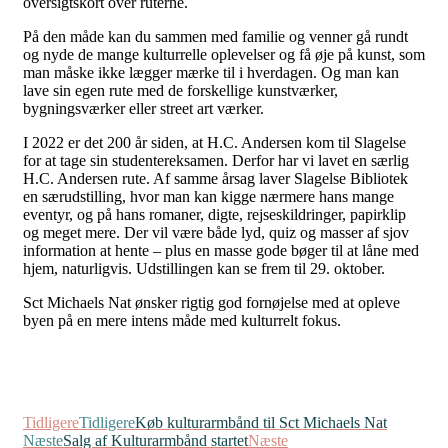
oversigtskort over ruterne.
På den måde kan du sammen med familie og venner gå rundt
og nyde de mange kulturrelle oplevelser og få øje på kunst, som
man måske ikke lægger mærke til i hverdagen. Og man kan
lave sin egen rute med de forskellige kunstværker,
bygningsværker eller street art værker.
I 2022 er det 200 år siden, at H.C. Andersen kom til Slagelse
for at tage sin studentereksamen. Derfor har vi lavet en særlig
H.C. Andersen rute. Af samme årsag laver Slagelse Bibliotek
en særudstilling, hvor man kan kigge nærmere hans mange
eventyr, og på hans romaner, digte, rejseskildringer, papirklip
og meget mere. Der vil være både lyd, quiz og masser af sjov
information at hente – plus en masse gode bøger til at låne med
hjem, naturligvis. Udstillingen kan se frem til 29. oktober.
Sct Michaels Nat ønsker rigtig god fornøjelse med at opleve
byen på en mere intens måde med kulturrelt fokus.
Tidligere
Tidligere
Køb kulturarmbånd til Sct Michaels Nat
Næste
Salg af Kulturarmbånd startet
Næste