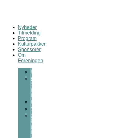
Nyheder
Tilmelding
Program
Kulturpakker
Sponsorer
Om
Foreningen
Kontakt
Om
Sct
Michaels
Nat
Bestyrelsen
Vedtægter
Sct
Michaels
Nats
Kulturpris