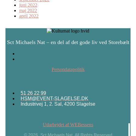
juni 2022
maj 2022
april 2022
Sct Michaels Nat – en del af det gode liv ved Storebælt
Persondatapolitik
51 26 22 99
HSM@EVENT-SLAGELSE.DK
Industrivej 1, 2. Sal, 4200 Slagelse
Udarbejdet af WEBessens
© 2026, Sct Michaels Nat. All Rights Reserved