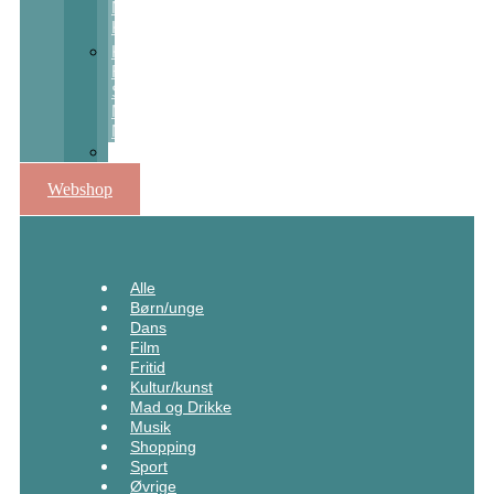
Nats
Kulturpris
Kulturstøtte
Fra
Sct
Michaels
Nat
Skolekunstprojekter
Webshop
Alle
Børn/unge
Dans
Film
Fritid
Kultur/kunst
Mad og Drikke
Musik
Shopping
Sport
Øvrige