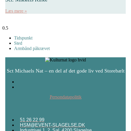
Læs mere »
Tidspunkt
Sted
Armbånd påkrævet
Sct Michaels Nat – en del af det gode liv ved Storebælt
Persondatapolitik
51 26 22 99
HSM@EVENT-SLAGELSE.DK
Industrivej 1, 2. Sal, 4200 Slagelse