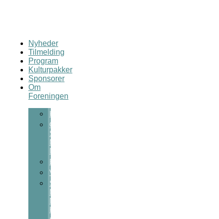
Nyheder
Tilmelding
Program
Kulturpakker
Sponsorer
Om
Foreningen
Kontakt
Om
Sct
Michaels
Nat
Bestyrelsen
Vedtægter
Sct
Michaels
Nats
Kulturpris