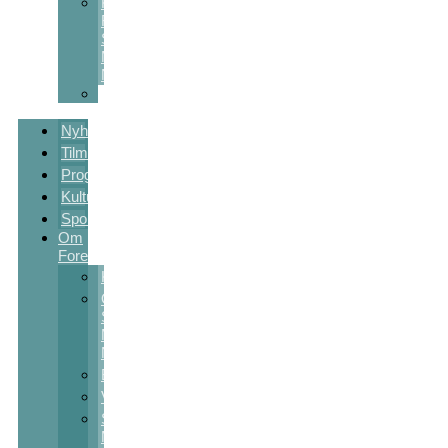
Kulturstøtte
Fra
Sct
Michaels
Nat
Skolekunstprojekter
Nyheder
Tilmelding
Program
Kulturpakker
Sponsorer
Om
Foreningen
Kontakt
Om
Sct
Michaels
Nat
Bestyrelsen
Vedtægter
Sct
Michaels