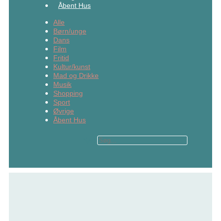
Åbent Hus
Alle
Børn/unge
Dans
Film
Fritid
Kultur/kunst
Mad og Drikke
Musik
Shopping
Sport
Øvrige
Åbent Hus
Søg