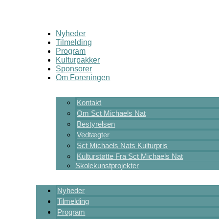
Nyheder
Tilmelding
Program
Kulturpakker
Sponsorer
Om Foreningen
Kontakt
Om Sct Michaels Nat
Bestyrelsen
Vedtægter
Sct Michaels Nats Kulturpris
Kulturstøtte Fra Sct Michaels Nat
Skolekunstprojekter
Nyheder
Tilmelding
Program