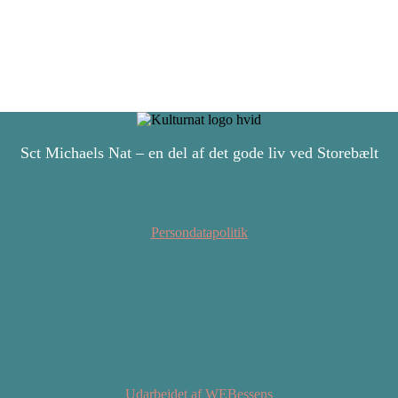
Sct Michaels Nat – en del af det gode liv ved Storebælt
Persondatapolitik
Udarbejdet af WEBessens