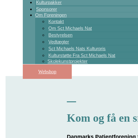
Kulturpakker
Sponsorer
Om Foreningen
Kontakt
Om Sct Michaels Nat
Bestyrelsen
Vedtægter
Sct Michaels Nats Kulturpris
Kulturstøtte Fra Sct Michaels Nat
Skolekunstprojekter
Webshop
Kom og få en 
Danmarks Patientforening